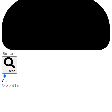
Buscar
Con
G
o
o
g
l
e