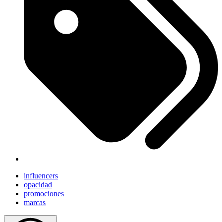
influencers
opacidad
promociones
marcas