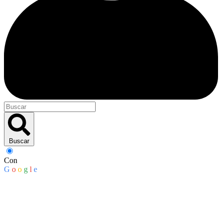
Buscar
Con
G
o
o
g
l
e