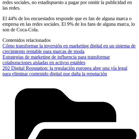
redes sociales, no estadispuesto a pagar por omitir la publicidad en
las redes.
El 44% de los encuestados responde que es fan de alguna marca o
empresa en las redes sociales. El 9% de los fans de alguna marca, lo
son de Coca‐Cola.
Contenidos relacionados
Cómo transformar la inversión en marketing digital en un sistema de
crecimiento rentable para marcas de moda
Estrategias de marketing de influencia para transformar
colaboraciones aisladas en activos estables
202 Digital Reputation: la regulación europea abre una vía legal
para eliminar contenido digital que daña la reputación