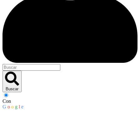
Buscar
Con
G
o
o
g
l
e