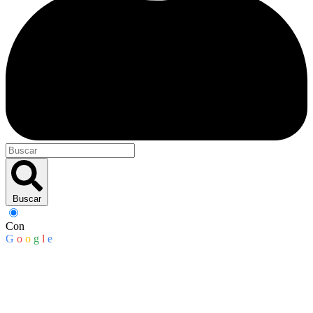
Buscar
Con
G
o
o
g
l
e