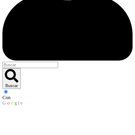
Buscar
Con
G
o
o
g
l
e