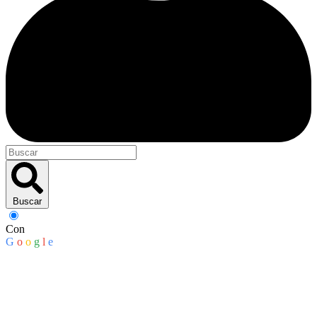
Buscar
Con
G
o
o
g
l
e