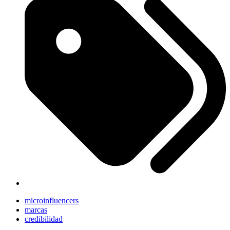
microinfluencers
marcas
credibilidad