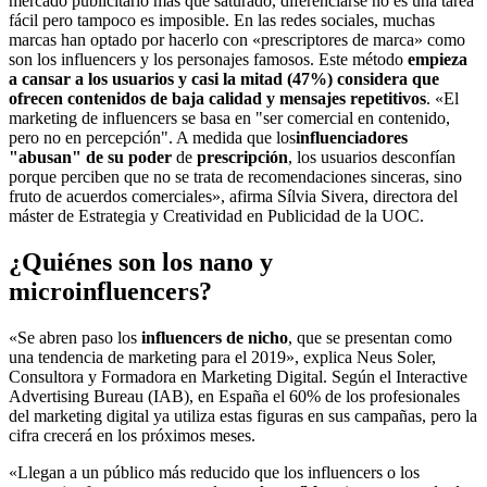
mercado publicitario más que saturado, diferenciarse no es una tarea
fácil pero tampoco es imposible. En las redes sociales, muchas
marcas han optado por hacerlo con «prescriptores de marca» como
son los influencers y los personajes famosos. Este método
empieza
a cansar a los usuarios y casi la mitad (47%) considera que
ofrecen contenidos de baja calidad y mensajes repetitivos
. «El
marketing de influencers se basa en "ser comercial en contenido,
pero no en percepción". A medida que los
influenciadores
"abusan" de su poder
de
prescripción
, los usuarios desconfían
porque perciben que no se trata de recomendaciones sinceras, sino
fruto de acuerdos comerciales», afirma Sílvia Sivera, directora del
máster de Estrategia y Creatividad en Publicidad de la UOC.
¿Quiénes son los nano y
microinfluencers?
«Se abren paso los
influencers de nicho
, que se presentan como
una tendencia de marketing para el 2019», explica Neus Soler,
Consultora y Formadora en Marketing Digital. Según el Interactive
Advertising Bureau (IAB), en España el 60% de los profesionales
del marketing digital ya utiliza estas figuras en sus campañas, pero la
cifra crecerá en los próximos meses.
«Llegan a un público más reducido que los influencers o los