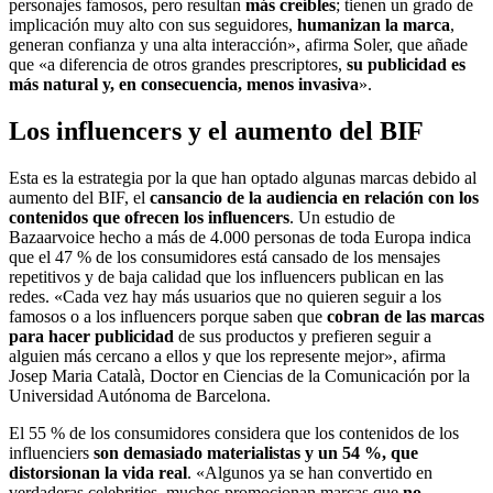
personajes famosos, pero resultan
más creíbles
; tienen un grado de
implicación muy alto con sus seguidores,
humanizan la marca
,
generan confianza y una alta interacción», afirma Soler, que añade
que «a diferencia de otros grandes prescriptores,
su publicidad es
más natural y, en consecuencia, menos invasiva
».
Los influencers y el aumento del BIF
Esta es la estrategia por la que han optado algunas marcas debido al
aumento del BIF, el
cansancio de la audiencia en relación con los
contenidos que ofrecen los influencers
. Un estudio de
Bazaarvoice hecho a más de 4.000 personas de toda Europa indica
que el 47 % de los consumidores está cansado de los mensajes
repetitivos y de baja calidad que los influencers publican en las
redes. «Cada vez hay más usuarios que no quieren seguir a los
famosos o a los influencers porque saben que
cobran de las marcas
para hacer publicidad
de sus productos y prefieren seguir a
alguien más cercano a ellos y que los represente mejor», afirma
Josep Maria Català, Doctor en Ciencias de la Comunicación por la
Universidad Autónoma de Barcelona.
El 55 % de los consumidores considera que los contenidos de los
influenciers
son demasiado materialistas y un 54 %, que
distorsionan la vida real
. «Algunos ya se han convertido en
verdaderas celebrities, muchos promocionan marcas que
no