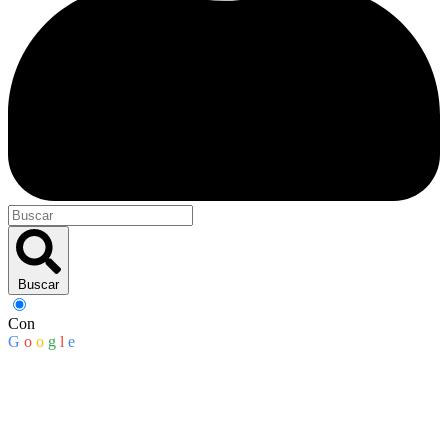
Buscar
Con
G
o
o
g
l
e