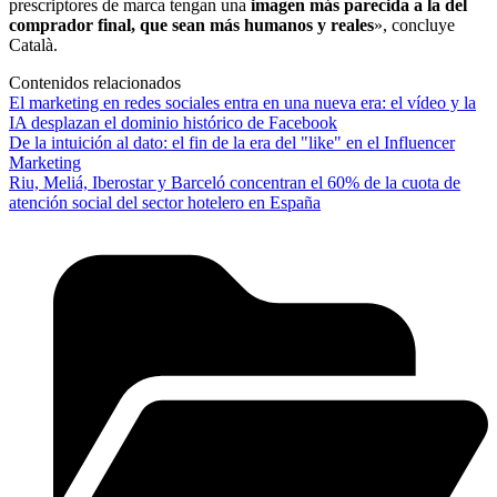
prescriptores de marca tengan una
imagen más parecida a la del
comprador final, que sean más humanos y reales
», concluye
Català.
Contenidos relacionados
El marketing en redes sociales entra en una nueva era: el vídeo y la
IA desplazan el dominio histórico de Facebook
De la intuición al dato: el fin de la era del "like" en el Influencer
Marketing
Riu, Meliá, Iberostar y Barceló concentran el 60% de la cuota de
atención social del sector hotelero en España