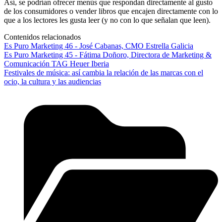
Así, se podrían ofrecer menús que respondan directamente al gusto
de los consumidores o vender libros que encajen directamente con lo
que a los lectores les gusta leer (y no con lo que señalan que leen).
Contenidos relacionados
Es Puro Marketing 46 - José Cabanas, CMO Estrella Galicia
Es Puro Marketing 45 - Fátima Doñoro, Directora de Marketing &
Comunicación TAG Heuer Iberia
Festivales de música: así cambia la relación de las marcas con el
ocio, la cultura y las audiencias