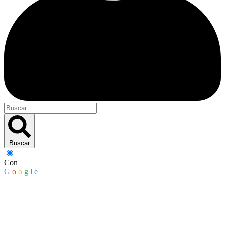
Buscar
Con
G
o
o
g
l
e