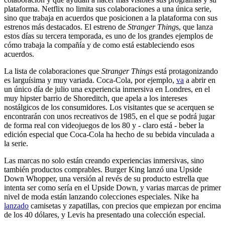
plataforma. Netflix no limita sus colaboraciones a una única serie,
sino que trabaja en acuerdos que posicionen a la plataforma con sus
estrenos más destacados. El estreno de
Stranger Thing
s, que lanza
estos días su tercera temporada, es uno de los grandes ejemplos de
cómo trabaja la compañía y de como está estableciendo esos
acuerdos.
La lista de colaboraciones que
Stranger Things
está protagonizando
es larguísima y muy variada. Coca-Cola, por ejemplo,
va
a abrir en
un único día de julio una experiencia inmersiva en Londres, en el
muy hipster barrio de Shoreditch, que apela a los intereses
nostálgicos de los consumidores. Los visitantes que se acerquen se
encontrarán con unos recreativos de 1985, en el que se podrá jugar
de forma real con videojuegos de los 80 y - claro está - beber la
edición especial que Coca-Cola ha hecho de su bebida vinculada a
la serie.
Las marcas no solo están creando experiencias inmersivas, sino
también productos comprables. Burger King lanzó una Upside
Down Whopper, una versión al revés de su producto estrella que
intenta ser como sería en el Upside Down, y varias marcas de primer
nivel de moda están lanzando colecciones especiales. Nike ha
lanzado
camisetas y zapatillas, con precios que empiezan por encima
de los 40 dólares, y Levis ha presentado una colección especial.