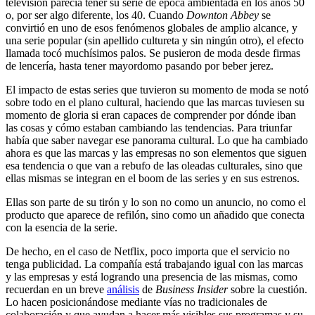
televisión parecía tener su serie de época ambientada en los años 50
o, por ser algo diferente, los 40. Cuando
Downton Abbey
se
convirtió en uno de esos fenómenos globales de amplio alcance, y
una serie popular (sin apellido cultureta y sin ningún otro), el efecto
llamada tocó muchísimos palos. Se pusieron de moda desde firmas
de lencería, hasta tener mayordomo pasando por beber jerez.
El impacto de estas series que tuvieron su momento de moda se notó
sobre todo en el plano cultural, haciendo que las marcas tuviesen su
momento de gloria si eran capaces de comprender por dónde iban
las cosas y cómo estaban cambiando las tendencias. Para triunfar
había que saber navegar ese panorama cultural. Lo que ha cambiado
ahora es que las marcas y las empresas no son elementos que siguen
esa tendencia o que van a rebufo de las oleadas culturales, sino que
ellas mismas se integran en el boom de las series y en sus estrenos.
Ellas son parte de su tirón y lo son no como un anuncio, no como el
producto que aparece de refilón, sino como un añadido que conecta
con la esencia de la serie.
De hecho, en el caso de Netflix, poco importa que el servicio no
tenga publicidad. La compañía está trabajando igual con las marcas
y las empresas y está logrando una presencia de las mismas, como
recuerdan en un breve
análisis
de
Business Insider
sobre la cuestión.
Lo hacen posicionándose mediante vías no tradicionales de
colaboración y que ayudan a hacer más visibles sus programas y su