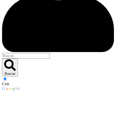
Buscar
Con
G
o
o
g
l
e