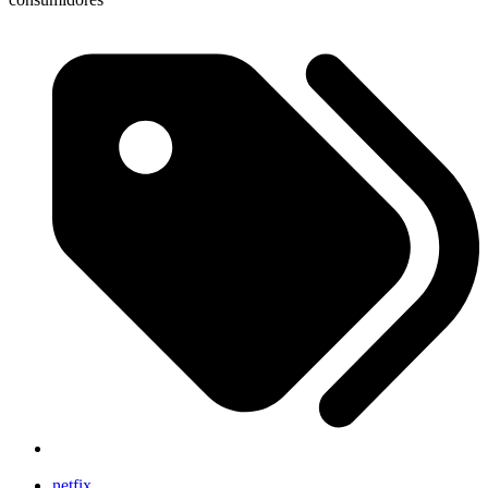
netfix