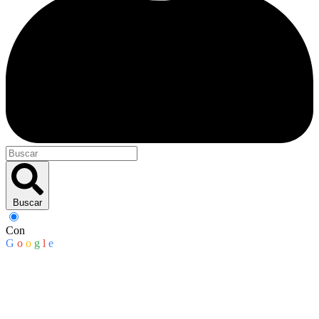
Buscar
Con
G
o
o
g
l
e