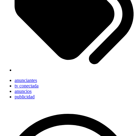
anunciantes
tv conectada
anuncios
publicidad