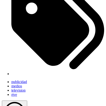
publicidad
medios
television
rtve