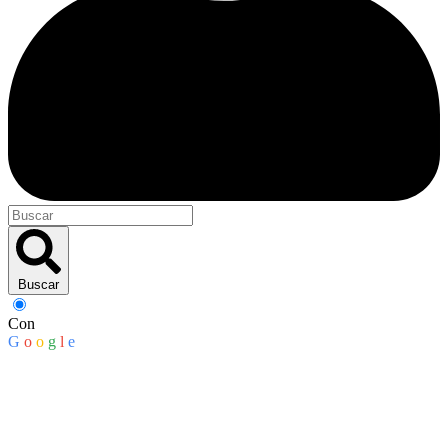
Buscar
Con
G
o
o
g
l
e