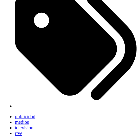
publicidad
medios
television
rtve