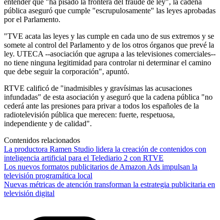
entender que "ha pisado la frontera del fraude de ley", la cadena
pública aseguró que cumple "escrupulosamente" las leyes aprobadas
por el Parlamento.
"TVE acata las leyes y las cumple en cada uno de sus extremos y se
somete al control del Parlamento y de los otros órganos que prevé la
ley. UTECA --asociación que agrupa a las televisiones comerciales--
no tiene ninguna legitimidad para controlar ni determinar el camino
que debe seguir la corporación", apuntó.
RTVE calificó de "inadmisibles y gravísimas las acusaciones
infundadas" de esta asociación y aseguró que la cadena pública "no
cederá ante las presiones para privar a todos los españoles de la
radiotelevisión pública que merecen: fuerte, respetuosa,
independiente y de calidad".
Contenidos relacionados
La productora Ramen Studio lidera la creación de contenidos con
inteligencia artificial para el Telediario 2 con RTVE
Los nuevos formatos publicitarios de Amazon Ads impulsan la
televisión programática local
Nuevas métricas de atención transforman la estrategia publicitaria en
televisión digital