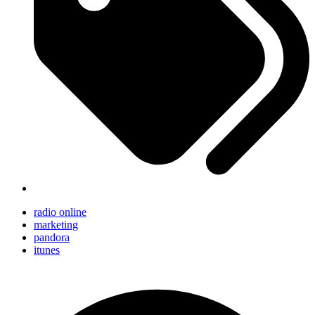
radio online
marketing
pandora
itunes