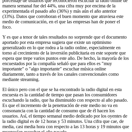
porcentaje de usuarios que reconocieron escuchar la radio online de
manera semanal fue del 44%, una cifra muy por encima de la
experimentada el pasado año (36%) y más aún el año anterior
(33%). Datos que corroboran el buen momento que atraviesa este
medio de comunicación, en el que las empresas han de poner el
foco.
Y es que a tenor de tales resultados no sorprende que el documento
aportado por esta empresa sugiera que existe un optimismo
generalizado en lo que rodea a la radio online, especialmente en
torno al crecimiento de la inversión publicitaria en este soporte que
espera que trepe varios puntos este año. De hecho, la mayoría de los
encuestados por la compañía señaló que para ellos es "muy
importante" o "algo importante" escuchar música online
diariamente, tanto a través de los canales convencionales como
mediante streaming.
El único pero con el que se ha encontrado la radio digital en esta
encuesta es la cantidad de tiempo que pasan los consumidores
escuchando la radio, que ha disminuido con respecto al año pasado.
Es que el incremento de la penetración de este medio no va en
consonancia con la cantidad de consumo que de él hacen los
usuarios. Así, el tiempo semanal medio dedicado por los oyentes de
la radio digital es de 12 horas y 53 minutos. Una cifra que cae, de
media, casi media hora con respecto a las 13 horas y 19 minutos que
reconocían escuchar el año pasado.