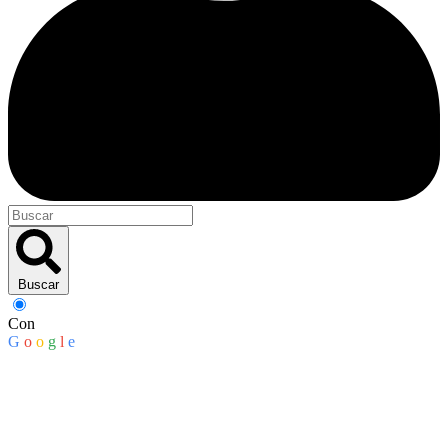
Buscar
Con
G
o
o
g
l
e