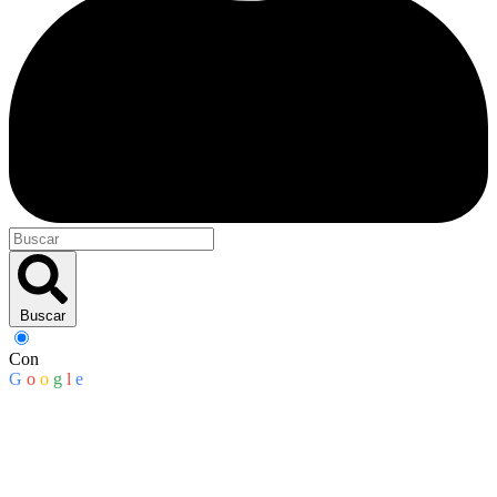
Buscar
Con
G
o
o
g
l
e