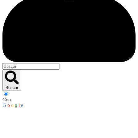
Buscar
Con
G
o
o
g
l
e