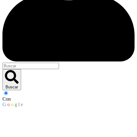
Buscar
Con
G
o
o
g
l
e