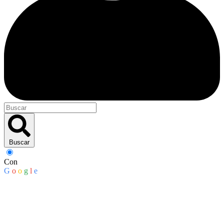
Buscar
Con
G
o
o
g
l
e