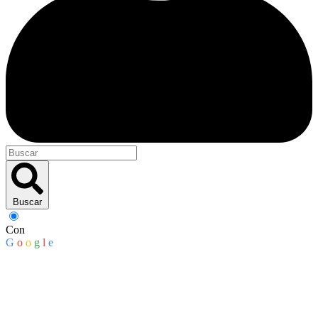
Buscar
Con
G
o
o
g
l
e