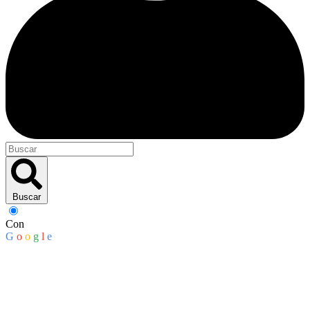
Buscar
Con
G
o
o
g
l
e