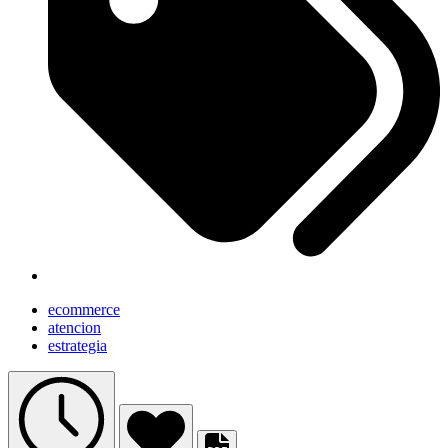
ecommerce
atencion
estrategia