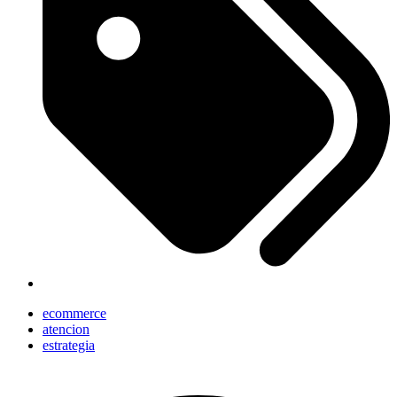
ecommerce
atencion
estrategia