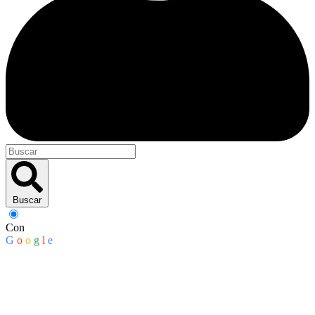
Buscar
Con
G
o
o
g
l
e