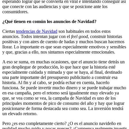
esperando lograr que se convierta en viral e intentando conseguir así
que conecte con las audiencias y que se posicione ante los
consumidores.
¿Qué tienen en común los anuncios de Navidad?
Ciertas
tendencias de Navidad
son habituales en todos estos
anuncios. Todos intentan jugar con el
feel good
, construir historias
positivas y con aires de cuento de hadas y muchos buscan hacernos
llorar. Lo importante es que sean especialmente emotivos y sensibles
y que, gracias a ello, nos sintamos especialmente emocionales.
A eso se suma, en muchas ocasiones, que el anuncio tiene detrás un
gran despliegue de producción, lo que hace que la historia esté
especialmente cuidada y mimada y que se haya, al final, destinado
una parte importante del presupuesto publicitario a construir esa
historia. Al fin y al cabo, se podría echar en cuenta, hacerlo
funciona. Se puede invertir mucho dinero y se puede trabajar mucho
en esa campaña, pero el retorno será igualmente muy elevado ya
que, se vea como se vea, la campaña de Navidad es uno de los
principales momentos de pico de consumo del año y hay que lograr
posicionarse de forma destacada sea como sea. La inversión tendrá
un elevado retorno.
Pero ¿es eso completamente cierto? ¿O es el anuncio navideño en
realidad mucho ruido y pocas nueces? ¿Compensa realmente invertir