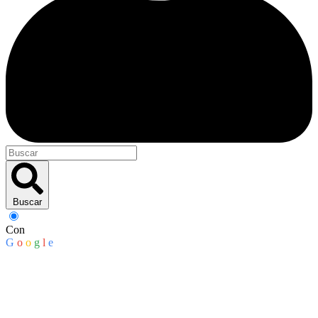
Buscar
Con
G
o
o
g
l
e