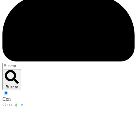
Buscar
Con
G
o
o
g
l
e