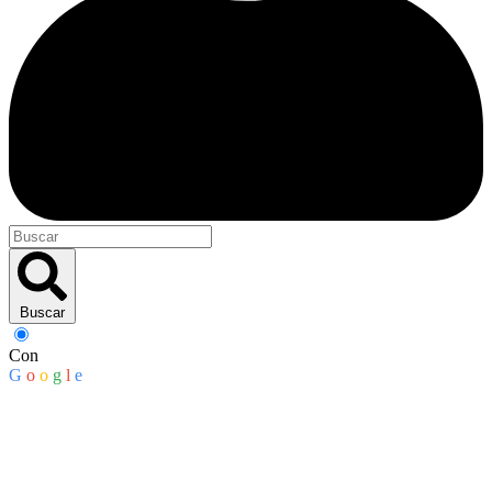
Buscar
Con
G
o
o
g
l
e