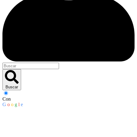
Buscar
Con
G
o
o
g
l
e