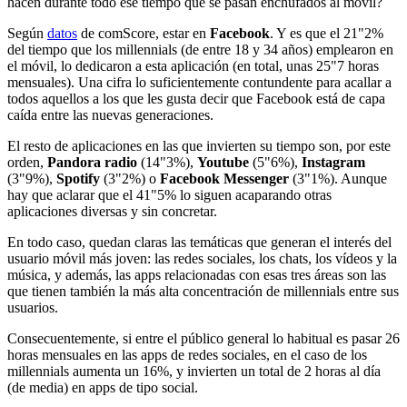
hacen durante todo ese tiempo que se pasan enchufados al móvil?
Según
datos
de comScore, estar en
Facebook
. Y es que el 21"2%
del tiempo que los millennials (de entre 18 y 34 años) emplearon en
el móvil, lo dedicaron a esta aplicación (en total, unas 25"7 horas
mensuales). Una cifra lo suficientemente contundente para acallar a
todos aquellos a los que les gusta decir que Facebook está de capa
caída entre las nuevas generaciones.
El resto de aplicaciones en las que invierten su tiempo son, por este
orden,
Pandora radio
(14"3%),
Youtube
(5"6%),
Instagram
(3"9%),
Spotify
(3"2%) o
Facebook Messenger
(3"1%). Aunque
hay que aclarar que el 41"5% lo siguen acaparando otras
aplicaciones diversas y sin concretar.
En todo caso, quedan claras las temáticas que generan el interés del
usuario móvil más joven: las redes sociales, los chats, los vídeos y la
música, y además, las apps relacionadas con esas tres áreas son las
que tienen también la más alta concentración de millennials entre sus
usuarios.
Consecuentemente, si entre el público general lo habitual es pasar 26
horas mensuales en las apps de redes sociales, en el caso de los
millennials aumenta un 16%, y invierten un total de 2 horas al día
(de media) en apps de tipo social.