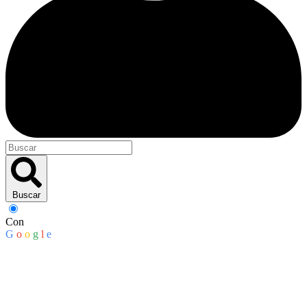
Buscar
Con
G
o
o
g
l
e