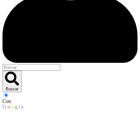
Buscar
Con
G
o
o
g
l
e