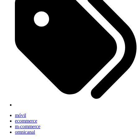
móvil
ecommerce
m-commerce
omnicanal