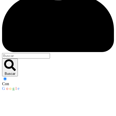
Buscar
Con
G
o
o
g
l
e