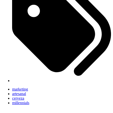
marketing
artesanal
cerveza
millennials