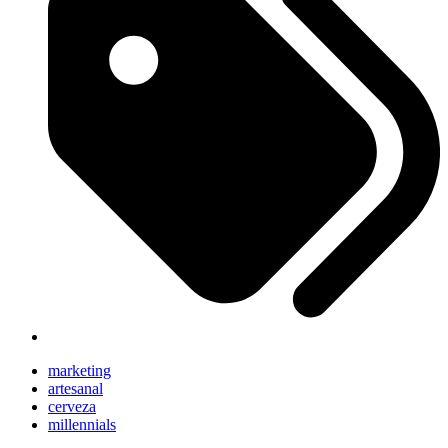
marketing
artesanal
cerveza
millennials