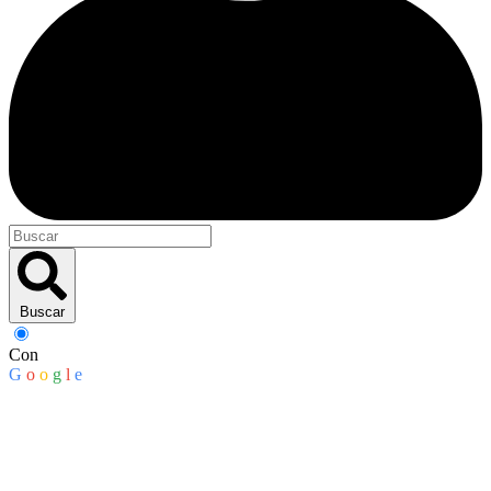
Buscar
Con
G
o
o
g
l
e