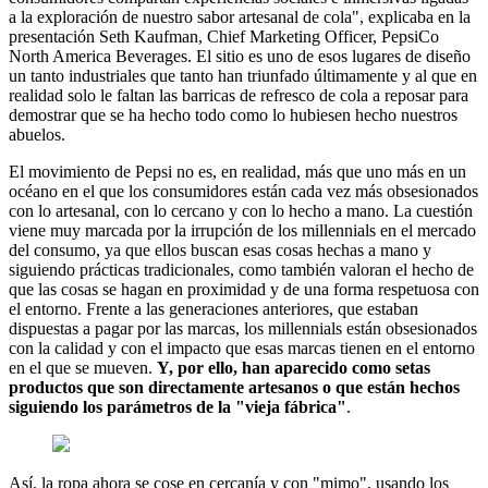
a la exploración de nuestro sabor artesanal de cola", explicaba en la
presentación Seth Kaufman, Chief Marketing Officer, PepsiCo
North America Beverages. El sitio es uno de esos lugares de diseño
un tanto industriales que tanto han triunfado últimamente y al que en
realidad solo le faltan las barricas de refresco de cola a reposar para
demostrar que se ha hecho todo como lo hubiesen hecho nuestros
abuelos.
El movimiento de Pepsi no es, en realidad, más que uno más en un
océano en el que los consumidores están cada vez más obsesionados
con lo artesanal, con lo cercano y con lo hecho a mano. La cuestión
viene muy marcada por la irrupción de los millennials en el mercado
del consumo, ya que ellos buscan esas cosas hechas a mano y
siguiendo prácticas tradicionales, como también valoran el hecho de
que las cosas se hagan en proximidad y de una forma respetuosa con
el entorno. Frente a las generaciones anteriores, que estaban
dispuestas a pagar por las marcas, los millennials están obsesionados
con la calidad y con el impacto que esas marcas tienen en el entorno
en el que se mueven.
Y, por ello, han aparecido como setas
productos que son directamente artesanos o que están hechos
siguiendo los parámetros de la "vieja fábrica"
.
Así, la ropa ahora se cose en cercanía y con "mimo", usando los