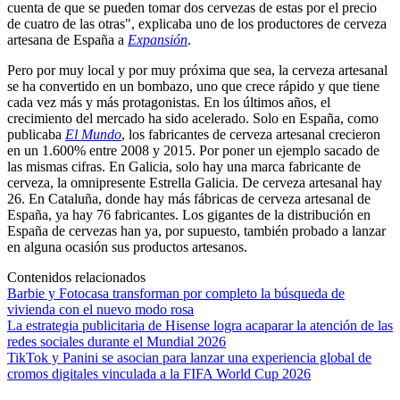
cuenta de que se pueden tomar dos cervezas de estas por el precio
de cuatro de las otras", explicaba uno de los productores de cerveza
artesana de España a
Expansión
.
Pero por muy local y por muy próxima que sea, la cerveza artesanal
se ha convertido en un bombazo, uno que crece rápido y que tiene
cada vez más y más protagonistas. En los últimos años, el
crecimiento del mercado ha sido acelerado. Solo en España, como
publicaba
El Mundo
, los fabricantes de cerveza artesanal crecieron
en un 1.600% entre 2008 y 2015. Por poner un ejemplo sacado de
las mismas cifras. En Galicia, solo hay una marca fabricante de
cerveza, la omnipresente Estrella Galicia. De cerveza artesanal hay
26. En Cataluña, donde hay más fábricas de cerveza artesanal de
España, ya hay 76 fabricantes. Los gigantes de la distribución en
España de cervezas han ya, por supuesto, también probado a lanzar
en alguna ocasión sus productos artesanos.
Contenidos relacionados
Barbie y Fotocasa transforman por completo la búsqueda de
vivienda con el nuevo modo rosa
La estrategia publicitaria de Hisense logra acaparar la atención de las
redes sociales durante el Mundial 2026
TikTok y Panini se asocian para lanzar una experiencia global de
cromos digitales vinculada a la FIFA World Cup 2026