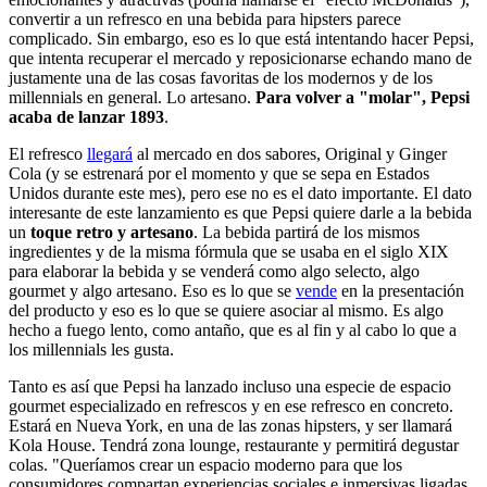
convertir a un refresco en una bebida para hipsters parece
complicado. Sin embargo, eso es lo que está intentando hacer Pepsi,
que intenta recuperar el mercado y reposicionarse echando mano de
justamente una de las cosas favoritas de los modernos y de los
millennials en general. Lo artesano.
Para volver a "molar", Pepsi
acaba de lanzar 1893
.
El refresco
llegará
al mercado en dos sabores, Original y Ginger
Cola (y se estrenará por el momento y que se sepa en Estados
Unidos durante este mes), pero ese no es el dato importante. El dato
interesante de este lanzamiento es que Pepsi quiere darle a la bebida
un
toque retro y artesano
. La bebida partirá de los mismos
ingredientes y de la misma fórmula que se usaba en el siglo XIX
para elaborar la bebida y se venderá como algo selecto, algo
gourmet y algo artesano. Eso es lo que se
vende
en la presentación
del producto y eso es lo que se quiere asociar al mismo. Es algo
hecho a fuego lento, como antaño, que es al fin y al cabo lo que a
los millennials les gusta.
Tanto es así que Pepsi ha lanzado incluso una especie de espacio
gourmet especializado en refrescos y en ese refresco en concreto.
Estará en Nueva York, en una de las zonas hipsters, y ser llamará
Kola House. Tendrá zona lounge, restaurante y permitirá degustar
colas. "Queríamos crear un espacio moderno para que los
consumidores compartan experiencias sociales e inmersivas ligadas