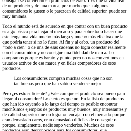
consigan se conviertan en productos de éxito. Y es que la vida real
de un producto y de una marca, por mucho que a algunos
consumidores le gusten o le parezcan de calidad superior, puede ser
muy limitada.
Todo el mundo está de acuerdo en que contar con un buen producto
es algo básico para llegar al mercado y para sobre todo hacer que
este tenga una vida mucho más larga y mucho más efectiva que la
que podría tener si no lo fuera. Al fin y al cabo, un producto del
"todo a cien" o de una de esas cadenas no logra conectar realmente
con el consumidor y no consigue una fidelidad de marca. Lo
compramos porque es barato y punto, pero no nos convertimos en
usuarios activos de esa marca y en fieles compradores de esos
productos.
Los consumidores compran muchas cosas que no son
tan buenas pero que han sabido venderse mejor
Pero ¿es esto suficiente? ¿Vale con que el producto sea bueno para
llegar al consumidor? Lo cierto es que no. En la lista de productos
que han ido cayendo a lo largo del tiempo es posible encontrar
muchísimos ejemplos de productos muy buenos, muy interesantes y
de calidad superior que no lograron encajar con el mercado porque
eran demasiado caros, eran demasiado difíciles de conseguir o
porque, simplemente, nadie supo venderlos. Muchos de esos
productos eran desconocidos para los consumidores, que