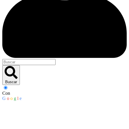
Buscar
Con
G
o
o
g
l
e