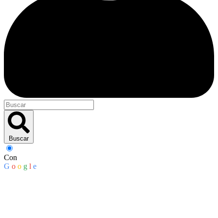
Buscar
Con
G
o
o
g
l
e