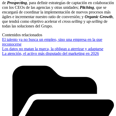
de
Prospecting
, para definir estrategias de captación en colaboración
con los CEOs de las agencias y otras unidades;
Pitching
, que se
encargará de coordinar la implementación de nuevos procesos más
ágiles e incrementar nuestro ratio de conversión; y
Organic Growth
,
que tendrá como objetivo acelerar el
cross-selling
y
up-selling
de
todas las soluciones del Grupo.
Contenidos relacionados
El talento ya no busca un empleo, sino una empresa en la que
reconocerse
Los datos no matan la marca, la obligan a aterrizar y adaptarse
La atención, el activo más disputado del marketing en 2026