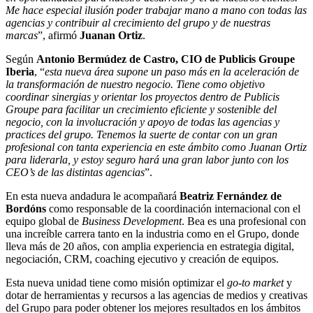
Me hace especial ilusión poder trabajar mano a mano con todas las
agencias y contribuir al crecimiento del grupo y de nuestras
marcas
”, afirmó
Juanan Ortiz
.
Según
Antonio Bermúdez de Castro, CIO de Publicis Groupe
Iberia
, “
esta nueva área supone un paso más en la aceleración de
la transformación de nuestro negocio. Tiene como objetivo
coordinar sinergias y orientar los proyectos dentro de Publicis
Groupe para facilitar un crecimiento eficiente y sostenible del
negocio, con la involucración y apoyo de todas las agencias y
practices del grupo. Tenemos la suerte de contar con un gran
profesional con tanta experiencia en este ámbito como Juanan Ortiz
para liderarla, y estoy seguro hará una gran labor junto con los
CEO’s de las distintas agencias
”.
En esta nueva andadura le acompañará
Beatriz Fernández de
Bordóns
como responsable de la coordinación internacional con el
equipo global de
Business Development
. Bea es una profesional con
una increíble carrera tanto en la industria como en el Grupo, donde
lleva más de 20 años, con amplia experiencia en estrategia digital,
negociación, CRM, coaching ejecutivo y creación de equipos.
Esta nueva unidad tiene como misión optimizar el
go-to market
y
dotar de herramientas y recursos a las agencias de medios y creativas
del Grupo para poder obtener los mejores resultados en los ámbitos