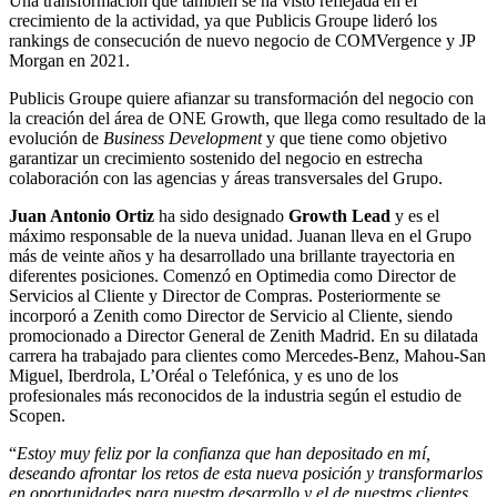
Una transformación que también se ha visto reflejada en el
crecimiento de la actividad, ya que Publicis Groupe lideró los
rankings de consecución de nuevo negocio de COMVergence y JP
Morgan en 2021.
Publicis Groupe quiere afianzar su transformación del negocio con
la creación del área de ONE Growth, que llega como resultado de la
evolución de
Business Development
y que tiene como objetivo
garantizar un crecimiento sostenido del negocio en estrecha
colaboración con las agencias y áreas transversales del Grupo.
Juan Antonio Ortiz
ha sido designado
Growth Lead
y es el
máximo responsable de la nueva unidad. Juanan lleva en el Grupo
más de veinte años y ha desarrollado una brillante trayectoria en
diferentes posiciones. Comenzó en Optimedia como Director de
Servicios al Cliente y Director de Compras. Posteriormente se
incorporó a Zenith como Director de Servicio al Cliente, siendo
promocionado a Director General de Zenith Madrid. En su dilatada
carrera ha trabajado para clientes como Mercedes-Benz, Mahou-San
Miguel, Iberdrola, L’Oréal o Telefónica, y es uno de los
profesionales más reconocidos de la industria según el estudio de
Scopen.
“
Estoy muy feliz por la confianza que han depositado en mí,
deseando afrontar los retos de esta nueva posición y transformarlos
en oportunidades para nuestro desarrollo y el de nuestros clientes.