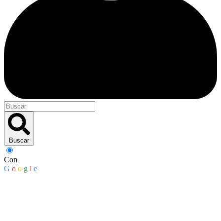
Buscar
Con
G
o
o
g
l
e