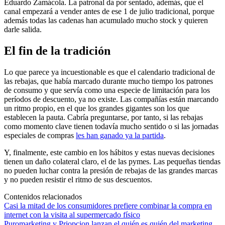
Eduardo Zamácola. La patronal da por sentado, además, que el
canal empezará a vender antes de ese 1 de julio tradicional, porque
además todas las cadenas han acumulado mucho stock y quieren
darle salida.
El fin de la tradición
Lo que parece ya incuestionable es que el calendario tradicional de
las rebajas, que había marcado durante mucho tiempo los patrones
de consumo y que servía como una especie de limitación para los
períodos de descuento, ya no existe. Las compañías están marcando
un ritmo propio, en el que los grandes gigantes son los que
establecen la pauta. Cabría preguntarse, por tanto, si las rebajas
como momento clave tienen todavía mucho sentido o si las jornadas
especiales de compras
les han ganado ya la partida
.
Y, finalmente, este cambio en los hábitos y estas nuevas decisiones
tienen un daño colateral claro, el de las pymes. Las pequeñas tiendas
no pueden luchar contra la presión de rebajas de las grandes marcas
y no pueden resistir el ritmo de sus descuentos.
Contenidos relacionados
Casi la mitad de los consumidores prefiere combinar la compra en
internet con la visita al supermercado físico
Puromarketing y Priopcion lanzan el quién es quién del marketing