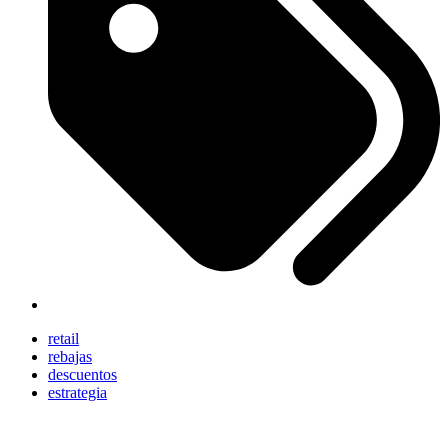
retail
rebajas
descuentos
estrategia