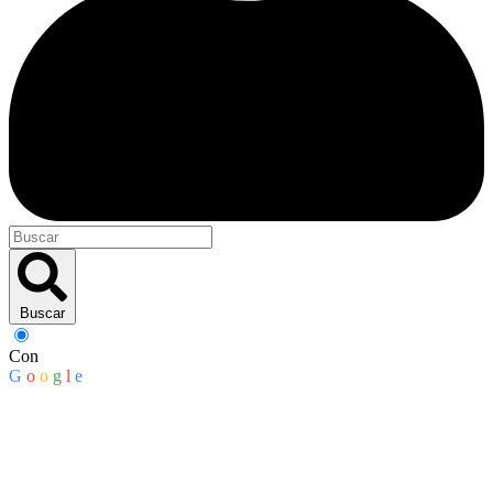
Buscar
Con
G
o
o
g
l
e