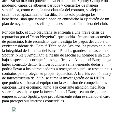
alcanzar su máximo potencial. La visión de un Spotify Camp Nou
moderno, capaz de albergar partidos y conciertos de manera
simultánea, como estipula una cláusula del contrato, se aleja con
cada nuevo aplazamiento. La dilación no solo posterga los
beneficios, sino que también pone en entredicho la ejecución de un
plan de negocio que es vital para la estabilidad financiera del club.
Por otro lado, el club blaugrana se enfrenta a una grave crisis de
reputación por el "caso Negreira", que podría afectar a sus acuerdos
de patrocinio. Este escándalo, que investiga los pagos del club a un
exvicepresidente del Comité Técnico de Árbitros, ha puesto en duda
la integridad de la marca del Barça. Para las grandes marcas como
Spotify, Nike y Ambilight, el riesgo de asociar su nombre a un club
bajo sospecha de corrupción es significativo. Aunque el Barça niega
haber cometido delito, la incertidumbre ya ha generado dudas y
podría llevar a los patrocinadores a renegociar o incluso rescindir sus
contratos para proteger su propia reputación. A la crisis económica y
de infraestructura del club, se suma la investigación de la UEFA,
que podría sancionar al equipo con la exclusión de competiciones
europeas. Este escenario, junto a la constante atención mediática
sobre el caso, hace que la inversión en el Barça sea un riesgo para
empresas como Spotify, que probablemente están evaluando el caso
para proteger sus intereses comerciales.