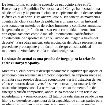
De igual forma, el reciente acuerdo de patrocinio entre el FC
Barcelona y la República Democrática del Congo ha desatado una
ola de críticas y ha puesto al club en el epicentro de un debate sobre
la ética en el deporte. Esta alianza, que busca sanear las maltrechas
cuentas del club a cambio de publicitar a un país con un historial
cuestionado en materia de derechos humanos y conflictos armados,
ha generado un profundo malestar en la comunidad internacional,
con organizaciones como Amnistía Internacional calificándola
abiertamente de "sportwashing" o "lavado de imagen a través del
deporte". Para otras marcas, esta asociación del Barça representa un
precedente preocupante y un factor de riesgo considerable al
momento de vincularse con la entidad azulgrana.
La situación actual es una prueba de fuego para la relación
entre el Barça y Spotify.
Mientras el club necesita desesperadamente la liquidez que aporta el
patrocinio para sostener su ambición deportiva, la empresa sueca se
enfrenta a sus propios desafíos económicos y a la frustración de ver
cómo el retorno de su inversión se ve mermado por una serie de
obstáculos imprevistos. La narrativa, que en su momento fue de
sinergia y visión compartida, ahora se ha tornado en un relato de
incertidumbre y renegociación. El futuro de esta alianza pende de un
hilo, y su desenlace dependerá de la capacidad de ambas partes para
resolver los problemas existentes y encontrar un camino que les