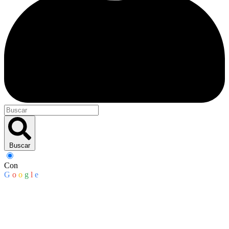
Buscar
Con
G
o
o
g
l
e