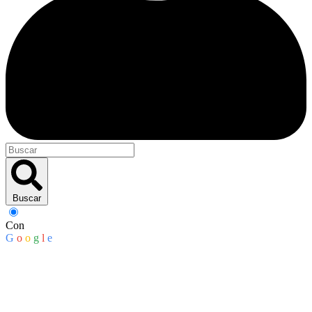
Buscar
Con
G
o
o
g
l
e