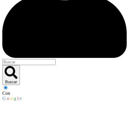
Buscar
Con
G
o
o
g
l
e