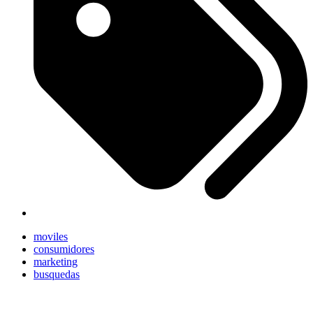
moviles
consumidores
marketing
busquedas