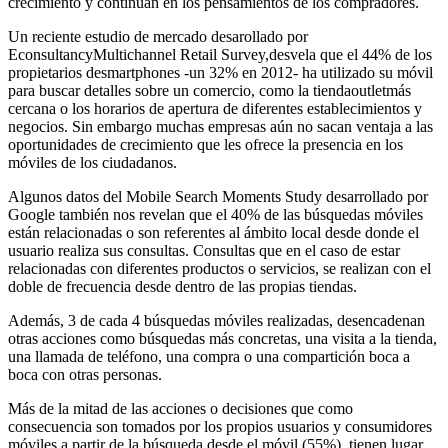
crecimiento y continúan en los pensamientos de los compradores.
Un reciente estudio de mercado desarollado por
EconsultancyMultichannel Retail Survey,desvela que el 44% de los
propietarios desmartphones -un 32% en 2012- ha utilizado su móvil
para buscar detalles sobre un comercio, como la tiendaoutletmás
cercana o los horarios de apertura de diferentes establecimientos y
negocios. Sin embargo muchas empresas aún no sacan ventaja a las
oportunidades de crecimiento que les ofrece la presencia en los
móviles de los ciudadanos.
Algunos datos del Mobile Search Moments Study desarrollado por
Google también nos revelan que el 40% de las búsquedas móviles
están relacionadas o son referentes al ámbito local desde donde el
usuario realiza sus consultas. Consultas que en el caso de estar
relacionadas con diferentes productos o servicios, se realizan con el
doble de frecuencia desde dentro de las propias tiendas.
Además, 3 de cada 4 búsquedas móviles realizadas, desencadenan
otras acciones como búsquedas más concretas, una visita a la tienda,
una llamada de teléfono, una compra o una compartición boca a
boca con otras personas.
Más de la mitad de las acciones o decisiones que como
consecuencia son tomados por los propios usuarios y consumidores
móviles a partir de la búsqueda desde el móvil (55%), tienen lugar