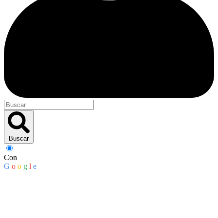
Buscar
Con
G
o
o
g
l
e