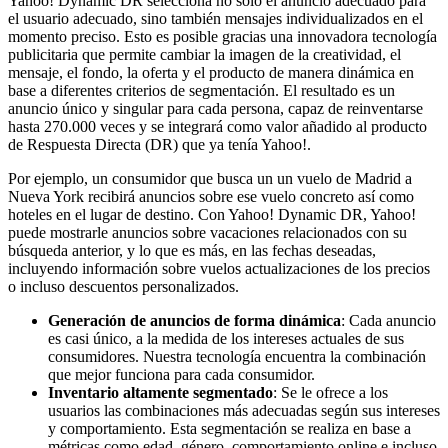
Yahoo! Dynamic DR selecciona no sólo el anuncio adecuado para
el usuario adecuado, sino también mensajes individualizados en el
momento preciso. Esto es posible gracias una innovadora tecnología
publicitaria que permite cambiar la imagen de la creatividad, el
mensaje, el fondo, la oferta y el producto de manera dinámica en
base a diferentes criterios de segmentación. El resultado es un
anuncio único y singular para cada persona, capaz de reinventarse
hasta 270.000 veces y se integrará como valor añadido al producto
de Respuesta Directa (DR) que ya tenía Yahoo!.
Por ejemplo, un consumidor que busca un un vuelo de Madrid a
Nueva York recibirá anuncios sobre ese vuelo concreto así como
hoteles en el lugar de destino. Con Yahoo! Dynamic DR, Yahoo!
puede mostrarle anuncios sobre vacaciones relacionados con su
búsqueda anterior, y lo que es más, en las fechas deseadas,
incluyendo información sobre vuelos actualizaciones de los precios
o incluso descuentos personalizados.
Generación de anuncios de forma dinámica
: Cada anuncio
es casi único, a la medida de los intereses actuales de sus
consumidores. Nuestra tecnología encuentra la combinación
que mejor funciona para cada consumidor.
Inventario altamente segmentado
: Se le ofrece a los
usuarios las combinaciones más adecuadas según sus intereses
y comportamiento. Esta segmentación se realiza en base a
métricas como edad, género, comportamiento online e incluso