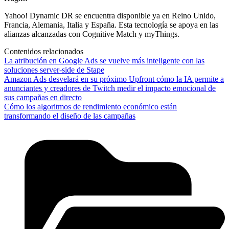
Yahoo! Dynamic DR se encuentra disponible ya en Reino Unido,
Francia, Alemania, Italia y España. Esta tecnología se apoya en las
alianzas alcanzadas con Cognitive Match y myThings.
Contenidos relacionados
La atribución en Google Ads se vuelve más inteligente con las
soluciones server-side de Stape
Amazon Ads desvelará en su próximo Upfront cómo la IA permite a
anunciantes y creadores de Twitch medir el impacto emocional de
sus campañas en directo
Cómo los algoritmos de rendimiento económico están
transformando el diseño de las campañas