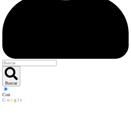
Buscar
Con
G
o
o
g
l
e