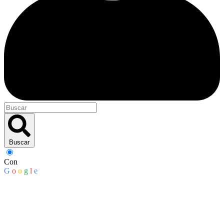
Buscar
Con
G
o
o
g
l
e