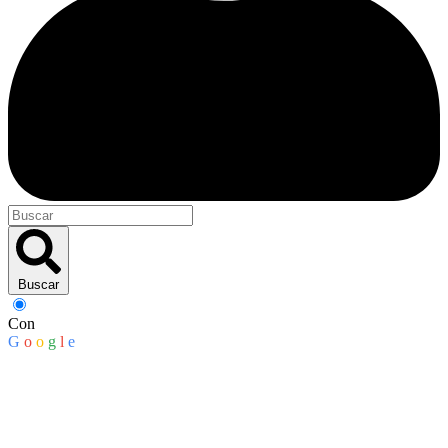
Buscar
Con
G
o
o
g
l
e