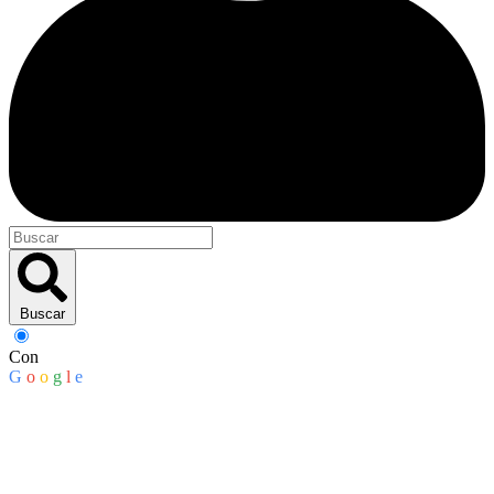
Buscar
Con
G
o
o
g
l
e