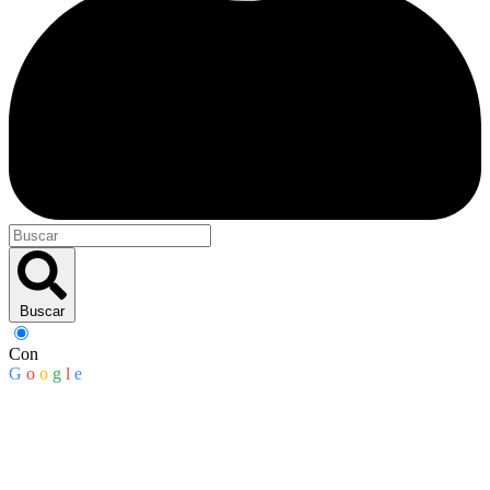
Buscar
Con
G
o
o
g
l
e