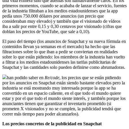
una vida efímera sino que además son llamativamente caros. En los
primeros momentos, cuando se acababa de lanzar el servicio, fuentes
de la industria filtraban a los medios estadounidenses que la app
pedía unos 750.000 dólares por anuncios (un precio que
consideraban muy elevado) y también que el visionado de vídeos
iba a salir por entre 0,15 y 0,30 centavos por visionado (cifras que
doblan los precios de YouTube, que sale a 0,10).
El paso del tiempo (los anuncios de Snapchat y su nueva fórmula en
contenidos llevan ya semanas en el mercado) ha hecho que las
filtraciones sobre lo que iban a pedir se conviertan en realidades
sobre lo que están pidiendo: los miembros de la industria han vuelto
a filtrar a los medios estadounidenses las tarifas publicitarias de
Snapchat y las cantidades solo pueden definirse como abrumadoras.
han podido saber en
Re/code
, los precios que se están pidiendo
por los anuncios en Snapchat están siendo bastante elevados pero la
industria se está mostrando muy interesada porque la app se ha
convertido en un espacio caliente, en el que todo el mundo quiere
estar y por el que todo el mundo siente interés, y también porque los
anunciantes tienen que garantizar el inventario prometido (si
prometen X visionados y no se cumplen, la publicidad tendrá que
correr más tiempo para poder alcanzarlos).
Los precios concretos de la publicidad en Snapchat