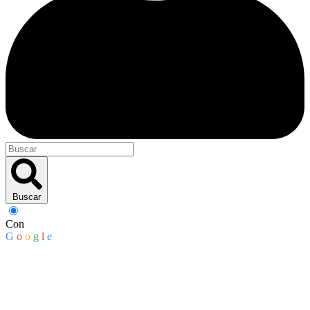
Buscar
Con
G
o
o
g
l
e