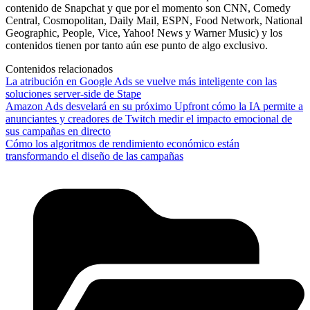
contenido de Snapchat y que por el momento son CNN, Comedy
Central, Cosmopolitan, Daily Mail, ESPN, Food Network, National
Geographic, People, Vice, Yahoo! News y Warner Music) y los
contenidos tienen por tanto aún ese punto de algo exclusivo.
Contenidos relacionados
La atribución en Google Ads se vuelve más inteligente con las
soluciones server-side de Stape
Amazon Ads desvelará en su próximo Upfront cómo la IA permite a
anunciantes y creadores de Twitch medir el impacto emocional de
sus campañas en directo
Cómo los algoritmos de rendimiento económico están
transformando el diseño de las campañas