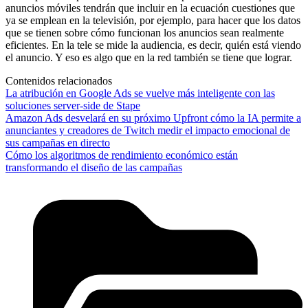
anuncios móviles tendrán que incluir en la ecuación cuestiones que
ya se emplean en la televisión, por ejemplo, para hacer que los datos
que se tienen sobre cómo funcionan los anuncios sean realmente
eficientes. En la tele se mide la audiencia, es decir, quién está viendo
el anuncio. Y eso es algo que en la red también se tiene que lograr.
Contenidos relacionados
La atribución en Google Ads se vuelve más inteligente con las
soluciones server-side de Stape
Amazon Ads desvelará en su próximo Upfront cómo la IA permite a
anunciantes y creadores de Twitch medir el impacto emocional de
sus campañas en directo
Cómo los algoritmos de rendimiento económico están
transformando el diseño de las campañas