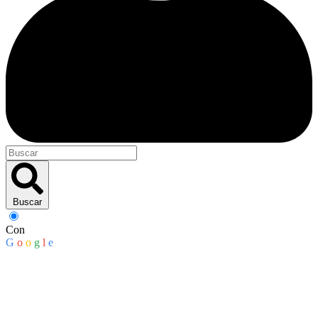
Buscar
Con
G
o
o
g
l
e