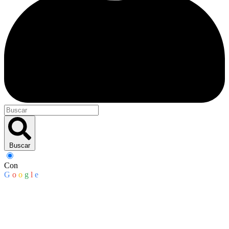
Buscar
Con
G
o
o
g
l
e