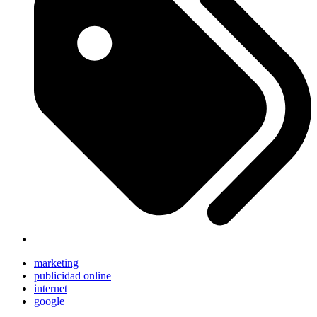
marketing
publicidad online
internet
google