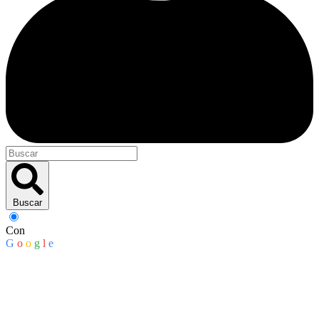
Buscar
Con
G
o
o
g
l
e