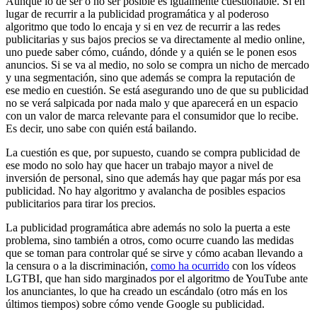
Aunque lo de ser o no ser posible es igualmente cuestionable. Si en
lugar de recurrir a la publicidad programática y al poderoso
algoritmo que todo lo encaja y si en vez de recurrir a las redes
publicitarias y sus bajos precios se va directamente al medio online,
uno puede saber cómo, cuándo, dónde y a quién se le ponen esos
anuncios. Si se va al medio, no solo se compra un nicho de mercado
y una segmentación, sino que además se compra la reputación de
ese medio en cuestión. Se está asegurando uno de que su publicidad
no se verá salpicada por nada malo y que aparecerá en un espacio
con un valor de marca relevante para el consumidor que lo recibe.
Es decir, uno sabe con quién está bailando.
La cuestión es que, por supuesto, cuando se compra publicidad de
ese modo no solo hay que hacer un trabajo mayor a nivel de
inversión de personal, sino que además hay que pagar más por esa
publicidad. No hay algoritmo y avalancha de posibles espacios
publicitarios para tirar los precios.
La publicidad programática abre además no solo la puerta a este
problema, sino también a otros, como ocurre cuando las medidas
que se toman para controlar qué se sirve y cómo acaban llevando a
la censura o a la discriminación,
como ha ocurrido
con los vídeos
LGTBI, que han sido marginados por el algoritmo de YouTube ante
los anunciantes, lo que ha creado un escándalo (otro más en los
últimos tiempos) sobre cómo vende Google su publicidad.