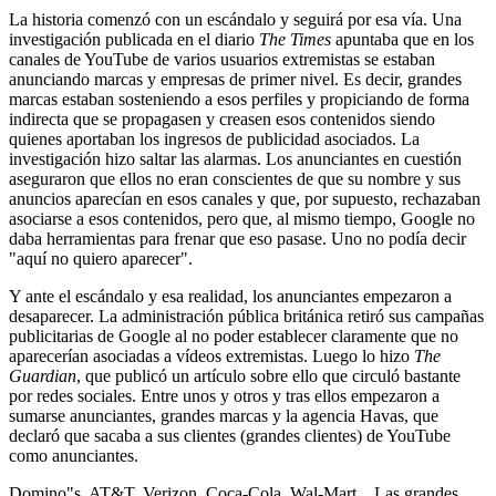
La historia comenzó con un escándalo y seguirá por esa vía. Una
investigación publicada en el diario
The Times
apuntaba que en los
canales de YouTube de varios usuarios extremistas se estaban
anunciando marcas y empresas de primer nivel. Es decir, grandes
marcas estaban sosteniendo a esos perfiles y propiciando de forma
indirecta que se propagasen y creasen esos contenidos siendo
quienes aportaban los ingresos de publicidad asociados. La
investigación hizo saltar las alarmas. Los anunciantes en cuestión
aseguraron que ellos no eran conscientes de que su nombre y sus
anuncios aparecían en esos canales y que, por supuesto, rechazaban
asociarse a esos contenidos, pero que, al mismo tiempo, Google no
daba herramientas para frenar que eso pasase. Uno no podía decir
"aquí no quiero aparecer".
Y ante el escándalo y esa realidad, los anunciantes empezaron a
desaparecer. La administración pública británica retiró sus campañas
publicitarias de Google al no poder establecer claramente que no
aparecerían asociadas a vídeos extremistas. Luego lo hizo
The
Guardian
, que publicó un artículo sobre ello que circuló bastante
por redes sociales. Entre unos y otros y tras ellos empezaron a
sumarse anunciantes, grandes marcas y la agencia Havas, que
declaró que sacaba a sus clientes (grandes clientes) de YouTube
como anunciantes.
Domino"s, AT&T, Verizon, Coca-Cola, Wal-Mart... Las grandes