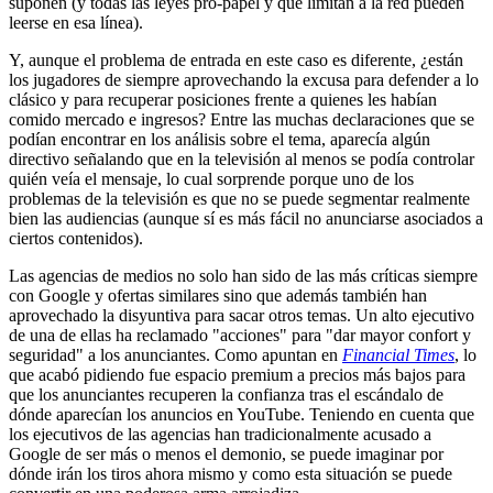
suponen (y todas las leyes pro-papel y que limitan a la red pueden
leerse en esa línea).
Y, aunque el problema de entrada en este caso es diferente, ¿están
los jugadores de siempre aprovechando la excusa para defender a lo
clásico y para recuperar posiciones frente a quienes les habían
comido mercado e ingresos? Entre las muchas declaraciones que se
podían encontrar en los análisis sobre el tema, aparecía algún
directivo señalando que en la televisión al menos se podía controlar
quién veía el mensaje, lo cual sorprende porque uno de los
problemas de la televisión es que no se puede segmentar realmente
bien las audiencias (aunque sí es más fácil no anunciarse asociados a
ciertos contenidos).
Las agencias de medios no solo han sido de las más críticas siempre
con Google y ofertas similares sino que además también han
aprovechado la disyuntiva para sacar otros temas. Un alto ejecutivo
de una de ellas ha reclamado "acciones" para "dar mayor confort y
seguridad" a los anunciantes. Como apuntan en
Financial Times
, lo
que acabó pidiendo fue espacio premium a precios más bajos para
que los anunciantes recuperen la confianza tras el escándalo de
dónde aparecían los anuncios en YouTube. Teniendo en cuenta que
los ejecutivos de las agencias han tradicionalmente acusado a
Google de ser más o menos el demonio, se puede imaginar por
dónde irán los tiros ahora mismo y como esta situación se puede