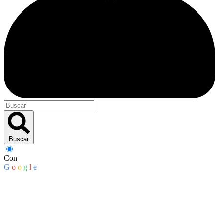
Buscar
Con
G
o
o
g
l
e