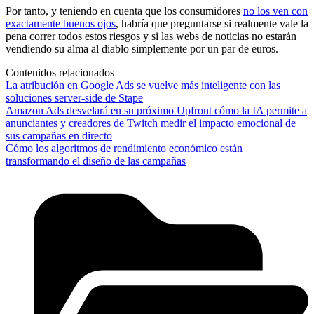
Por tanto, y teniendo en cuenta que los consumidores
no los ven con
exactamente buenos ojos
, habría que preguntarse si realmente vale la
pena correr todos estos riesgos y si las webs de noticias no estarán
vendiendo su alma al diablo simplemente por un par de euros.
Contenidos relacionados
La atribución en Google Ads se vuelve más inteligente con las
soluciones server-side de Stape
Amazon Ads desvelará en su próximo Upfront cómo la IA permite a
anunciantes y creadores de Twitch medir el impacto emocional de
sus campañas en directo
Cómo los algoritmos de rendimiento económico están
transformando el diseño de las campañas