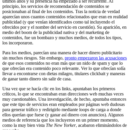
últimos años y su presencia ha empezado a ser recurrente. Al
principio, los servicios de recomendación de contenidos se
posicionaban al final de los contenidos. Tras la noticia de verdad
aparecían unos cuantos contenidos relacionados que eran en realidad
publicidad (y que venían identificados como tal incluyendo el
ofrecidos por y el nombre del servicio en cuestión). Su aparición, en
medio del boom de la publicidad nativa y del marketing de
contenidos, fue un bombazo y muchos medios, de todos los tipos,
los incorporaron.
Para los medios, parecían una manera de hacer dinero publicitario
sin muchos riesgos. Sin embargo,
pronto empezaron las acusaciones
de que esos contenidos no eran más que un nido de spam y que lo
que ofrecían era contenido poco relevante. Ver lo que ofrecían solía
llevar a encontrarse con dietas milagro, titulares clickbait y maneras
de ganar tanto dinero sin salir de casa.
Una vez que se hacía clic en los links, apuntaban los primeros
críticos, lo que se encontraban eran direcciones web muchas veces
muy cuestionables. Una investigación, de hecho, apuntaba entonces
que este tipo de servicios eran empleados por páginas web dudosas
para generar tráfico y redirigirlo mediante loops de carga a donde
ellos querían que fuese (y ganar así dinero con anuncios). Algunos
medios de referencia que los incluyeron en un primer momento,
como la muy bien vista
The New Yorker
, acabaron eliminándolos de