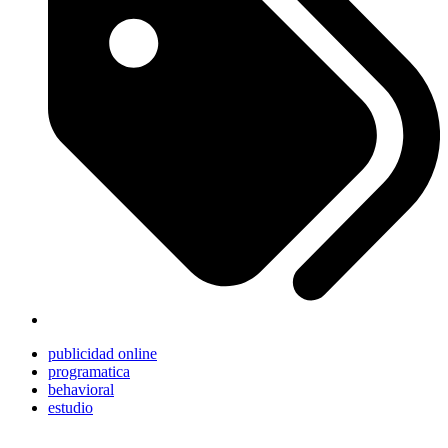
publicidad online
programatica
behavioral
estudio