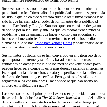
estado siempre representado de forma poco realista.
Sus declaraciones chocan con lo que ha ocurrido en la industria
publicitaria en los últimos años. La publicidad altamente segmentada
ha sido la que ha crecido y crecido durante los últimos tiempos y ha
sido la que ha asentado el poder de los gigantes de la publicidad
online, Facebook y Google. Son esos que son considerados ya un
duopolio por la industria y ante los que los medios tienen muchos
problemas para determinar qué hacer y cómo para encontrar su
hueco en el mercado (el último movimiento es el de los medios
alemanes, que se han
unido para vender juntos
y posicionarse de un
modo más atractivo ante los anunciantes).
Sus formatos publicitarios se han convertido en el patrón oro de lo
que importa en internet y su oferta, basada en sus inmensas
cantidades de datos y ante la que los medios convencionales poco
pueden hacer para competir, en la más deseada para los anunciantes.
Estos quieren la información, el dato y el perfilado de la audiencia
de forma de forma muy específica. Pero ¿y si esa obsesión por
segmentar a los consumidores usando todo lo que han hecho no
sirviese en realidad para nada?
Las declaraciones del principio del experto en publicidad iban en esa
línea: se las había hecho a
The Wall Street Journal
al hilo del análisis
de los resultados de un estudio sobre behavioral advertising que
concluía que la publicidad ultrasegmentada no aporta en realidad