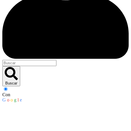
Buscar
Con
G
o
o
g
l
e