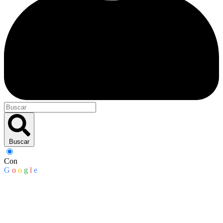
Buscar
Con
G
o
o
g
l
e