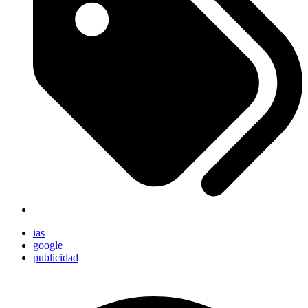
ias
google
publicidad