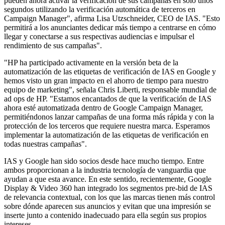
pueden ahora activar la verificación de sus campañas en sólo unos
segundos utilizando la verificación automática de terceros en
Campaign Manager", afirma Lisa Utzschneider, CEO de IAS. "Esto
permitirá a los anunciantes dedicar más tiempo a centrarse en cómo
llegar y conectarse a sus respectivas audiencias e impulsar el
rendimiento de sus campañas".
"HP ha participado activamente en la versión beta de la
automatización de las etiquetas de verificación de IAS en Google y
hemos visto un gran impacto en el ahorro de tiempo para nuestro
equipo de marketing", señala Chris Liberti, responsable mundial de
ad ops de HP. "Estamos encantados de que la verificación de IAS
ahora esté automatizada dentro de Google Campaign Manager,
permitiéndonos lanzar campañas de una forma más rápida y con la
protección de los terceros que requiere nuestra marca. Esperamos
implementar la automatización de las etiquetas de verificación en
todas nuestras campañas".
IAS y Google han sido socios desde hace mucho tiempo. Entre
ambos proporcionan a la industria tecnología de vanguardia que
ayudan a que esta avance. En este sentido, recientemente, Google
Display & Video 360 han integrado los segmentos pre-bid de IAS
de relevancia contextual, con los que las marcas tienen más control
sobre dónde aparecen sus anuncios y evitan que una impresión se
inserte junto a contenido inadecuado para ella según sus propios
intereses.