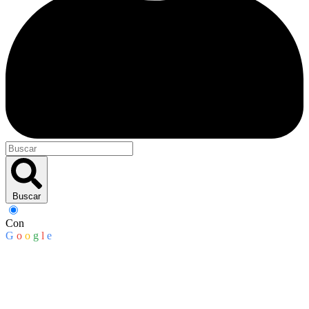
Buscar
Con
G
o
o
g
l
e