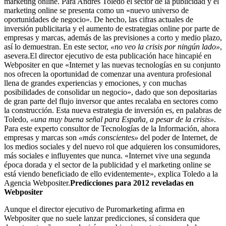
marketing online. Para Andrés Toledo el sector de la publicidad y el
marketing online se presenta como un «nuevo universo de
oportunidades de negocio». De hecho, las cifras actuales de
inversión publicitaria y el aumento de estrategias online por parte de
empresas y marcas, además de las previsiones a corto y medio plazo,
así lo demuestran. En este sector,
«no veo la crisis por ningún lado»
,
asevera.El director ejecutivo de esta publicación hace hincapié en
Webpositer en que «Internet y las nuevas tecnologías en su conjunto
nos ofrecen la oportunidad de comenzar una aventura profesional
llena de grandes experiencias y emociones, y con muchas
posibilidades de consolidar un negocio», dado que son depositarias
de gran parte del flujo inversor que antes recalaba en sectores como
la construcción. Esta nueva estrategia de inversión es, en palabras de
Toledo,
«una muy buena señal para España, a pesar de la crisis»
.
Para este experto consultor de Tecnologías de la Información, ahora
empresas y marcas son
«más conscientes»
del poder de Internet, de
los medios sociales y del nuevo rol que adquieren los consumidores,
más sociales e influyentes que nunca. «Internet vive una segunda
época dorada y el sector de la publicidad y el marketing online se
está viendo beneficiado de ello evidentemente», explica Toledo a la
Agencia Webpositer.
Predicciones para 2012 reveladas en
Webpositer
Aunque el director ejecutivo de Puromarketing afirma en
Webpositer que no suele lanzar predicciones, sí considera que