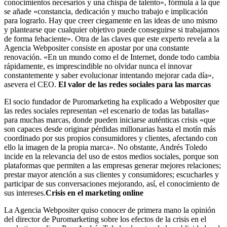
conocimientos necesarios y una chispa de talento», fórmula a la que
se añade «constancia, dedicación y mucho trabajo e implicación
para lograrlo. Hay que creer ciegamente en las ideas de uno mismo
y plantearse que cualquier objetivo puede conseguirse si trabajamos
de forma fehaciente». Otra de las claves que este experto revela a la
Agencia Webpositer consiste en apostar por una constante
renovación. «En un mundo como el de Internet, donde todo cambia
rápidamente, es imprescindible no olvidar nunca el innovar
constantemente y saber evolucionar intentando mejorar cada día»,
asevera el CEO.
El valor de las redes sociales para las marcas
El socio fundador de Puromarketing ha explicado a Webpositer que
las redes sociales representan «el escenario de todas las batallas»
para muchas marcas, donde pueden iniciarse auténticas crisis «que
son capaces desde originar pérdidas millonarias hasta el motín más
coordinado por sus propios consumidores y clientes, afectando con
ello la imagen de la propia marca». No obstante, Andrés Toledo
incide en la relevancia del uso de estos medios sociales, porque son
plataformas que permiten a las empresas generar mejores relaciones;
prestar mayor atención a sus clientes y consumidores; escucharles y
participar de sus conversaciones mejorando, así, el conocimiento de
sus intereses.
Crisis en el marketing online
La Agencia Webpositer quiso conocer de primera mano la opinión
del director de Puromarketing sobre los efectos de la crisis en el