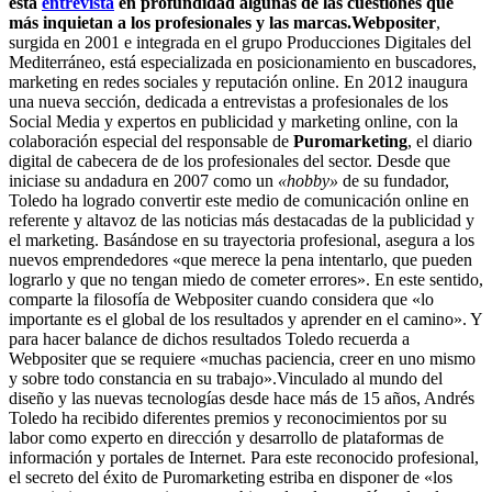
esta
entrevista
en profundidad algunas de las cuestiones que
más inquietan a los profesionales y las marcas.
Webpositer
,
surgida en 2001 e integrada en el grupo Producciones Digitales del
Mediterráneo, está especializada en posicionamiento en buscadores,
marketing en redes sociales y reputación online. En 2012 inaugura
una nueva sección, dedicada a entrevistas a profesionales de los
Social Media y expertos en publicidad y marketing online, con la
colaboración especial del responsable de
Puromarketing
, el diario
digital de cabecera de de los profesionales del sector. Desde que
iniciase su andadura en 2007 como un
«hobby»
de su fundador,
Toledo ha logrado convertir este medio de comunicación online en
referente y altavoz de las noticias más destacadas de la publicidad y
el marketing. Basándose en su trayectoria profesional, asegura a los
nuevos emprendedores «que merece la pena intentarlo, que pueden
lograrlo y que no tengan miedo de cometer errores». En este sentido,
comparte la filosofía de Webpositer cuando considera que «lo
importante es el global de los resultados y aprender en el camino». Y
para hacer balance de dichos resultados Toledo recuerda a
Webpositer que se requiere «muchas paciencia, creer en uno mismo
y sobre todo constancia en su trabajo».Vinculado al mundo del
diseño y las nuevas tecnologías desde hace más de 15 años, Andrés
Toledo ha recibido diferentes premios y reconocimientos por su
labor como experto en dirección y desarrollo de plataformas de
información y portales de Internet. Para este reconocido profesional,
el secreto del éxito de Puromarketing estriba en disponer de «los