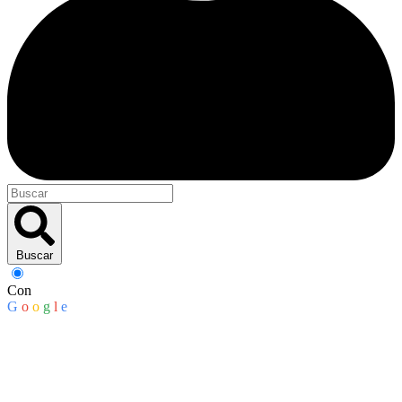
Buscar
Con
G
o
o
g
l
e