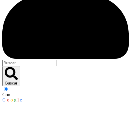
Buscar
Con
G
o
o
g
l
e