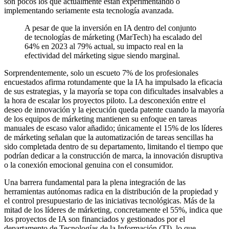
son pocos los que actualmente están experimentando o
implementando seriamente esta tecnología avanzada.
A pesar de que la inversión en IA dentro del conjunto
de tecnologías de márketing (MarTech) ha escalado del
64% en 2023 al 79% actual, su impacto real en la
efectividad del márketing sigue siendo marginal.
Sorprendentemente, solo un escueto 7% de los profesionales
encuestados afirma rotundamente que la IA ha impulsado la eficacia
de sus estrategias, y la mayoría se topa con dificultades insalvables a
la hora de escalar los proyectos piloto. La desconexión entre el
deseo de innovación y la ejecución queda patente cuando la mayoría
de los equipos de márketing mantienen su enfoque en tareas
manuales de escaso valor añadido; únicamente el 15% de los líderes
de márketing señalan que la automatización de tareas sencillas ha
sido completada dentro de su departamento, limitando el tiempo que
podrían dedicar a la construcción de marca, la innovación disruptiva
o la conexión emocional genuina con el consumidor.
Una barrera fundamental para la plena integración de las
herramientas autónomas radica en la distribución de la propiedad y
el control presupuestario de las iniciativas tecnológicas. Más de la
mitad de los líderes de márketing, concretamente el 55%, indica que
los proyectos de IA son financiados y gestionados por el
departamento de Tecnologías de la Información (TI), lo que